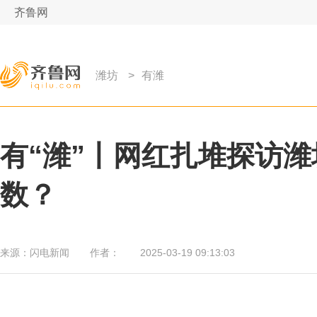
齐鲁网
潍坊
>
有潍
有“潍”丨网红扎堆探访潍
数？
来源：
闪电新闻
作者：
2025-03-19 09:13:03