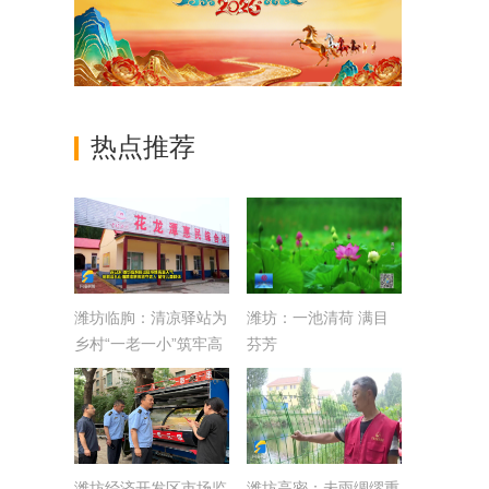
热点推荐
潍坊临朐：清凉驿站为
潍坊：一池清荷 满目
乡村“一老一小”筑牢高
芬芳
温防护屏障
潍坊经济开发区市场监
潍坊高密：未雨绸缪重