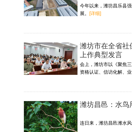
今年以来，潍坊昌乐县强
展。
[详细]
潍坊市在全省社
上作典型发言
会上，潍坊市以《聚焦三
资格认证、信访化解、业
潍坊昌邑：水鸟
连日来，潍坊昌邑潍水风