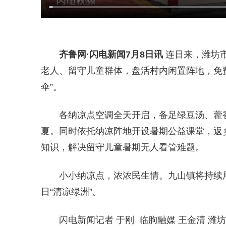
齐鲁网
·闪电新闻7月8日讯
连日来，潍坊
老人、留守儿童群体，盘活村内闲置阵地，免费
伞”。
各纳凉点空调全天开启，备足绿豆汤、藿
夏。同时依托纳凉阵地开设暑期公益课堂，返
知识，解决留守儿童暑期无人看管难题。
小小纳凉点，浓浓民生情。九山镇将持续
日“清凉绿洲”。
闪电新闻记者 于刚 临朐融媒 王金清 潍