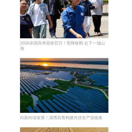
2026全国高考迎收官日！笔锋收鞘 赴下一场山
海
向新向绿发展！淄博高青构建光伏全产业链条