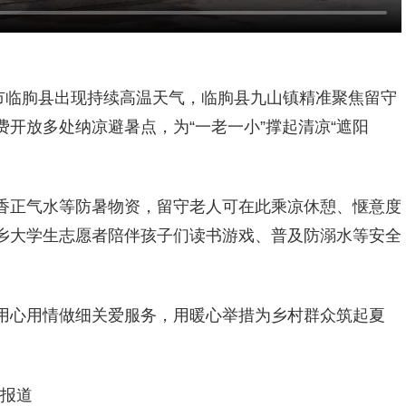
市临朐县出现持续高温天气，临朐县九山镇精准聚焦留守
开放多处纳凉避暑点，为“一老一小”撑起清凉“遮阳
香正气水等防暑物资，留守老人可在此乘凉休憩、惬意度
乡大学生志愿者陪伴孩子们读书游戏、普及防溺水等安全
用心用情做细关爱服务，用暖心举措为乡村群众筑起夏
坊报道