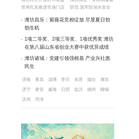
管局扎实推进市场门店
防范 筑牢防溺水安全
共建活动
网
潍坊昌乐：紫薇花竞相绽放 尽显夏日勃
勃生机
1项二等奖、2项三等奖、1项优秀奖 潍坊
在第八届山东省创业大赛中获优异成绩
潍坊诸城：党建引领强根基 产业兴社惠
民生
济南
青岛
淄博
枣庄
东营
烟台
潍坊
济宁
泰安
威海
日照
临沂
德州
聊城
滨州
菏泽