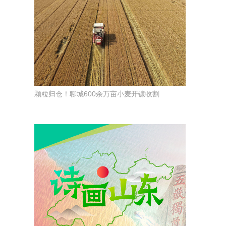
颗粒归仓！聊城600余万亩小麦开镰收割