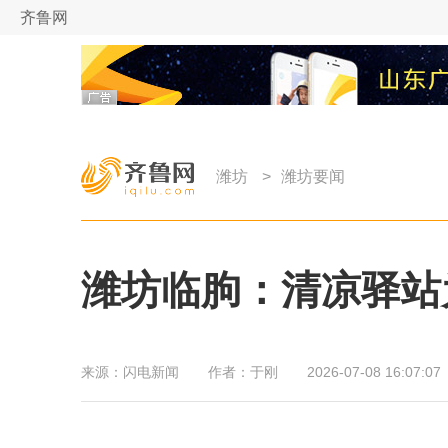
齐鲁网
潍坊
>
潍坊要闻
潍坊临朐：清凉驿站
来源：
闪电新闻
作者：
于刚
2026-07-08 16:07:07