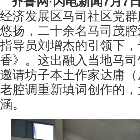
齐鲁网
·闪电新闻7月7
经济发展区马司社区党群
悠扬，二十余名马司茂腔
指导员刘增杰的引领下，
香》。这出融入当地马司
邀请坊子本土作家达庸（
老腔调重新填词创作的，
涵。