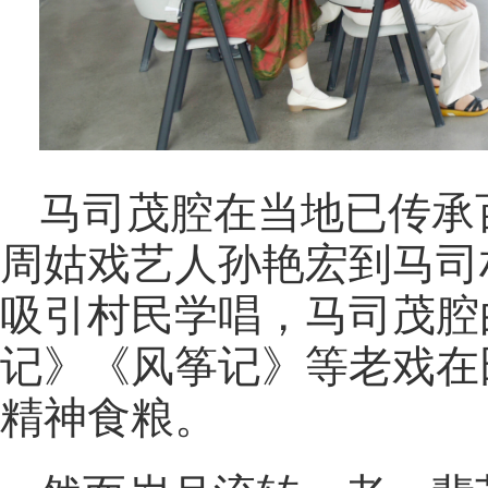
马司茂腔在当地已传承百
周姑戏艺人孙艳宏到马司
吸引村民学唱，马司茂腔
记》《风筝记》等老戏在
精神食粮。